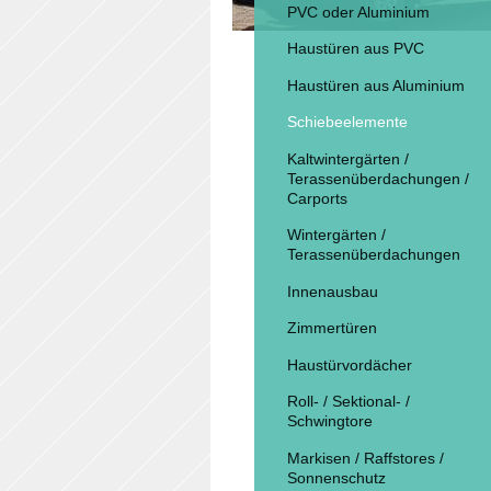
PVC oder Aluminium
Haustüren aus PVC
Haustüren aus Aluminium
Schiebeelemente
Kaltwintergärten /
Terassenüberdachungen /
Carports
Wintergärten /
Terassenüberdachungen
Innenausbau
Zimmertüren
Haustürvordächer
Roll- / Sektional- /
Schwingtore
Markisen / Raffstores /
Sonnenschutz